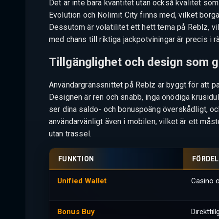
Det är inte bara kvantitet utan också kvalitet so
Evolution och Nolimit City finns med, vilket borg
Dessutom är volatilitet ett hett tema på Reblz, vi
med chans till riktiga jackpotviningar är precis i rä
Tillgänglighet och design som gö
Användargränssnittet på Reblz är byggt för att pa
Designen är ren och snabb, inga onödiga krusidull
ser dina saldo- och bonuspoäng överskådligt, oc
användarvänligt även i mobilen, vilket är ett måst
utan trassel.
FUNKTION
FÖRDEL
Unified Wallet
Casino 
Bonus Buy
Direkttil