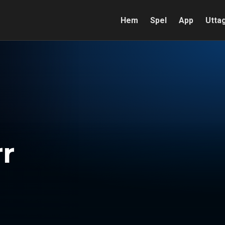
Hem
Spel
App
Utta
rr