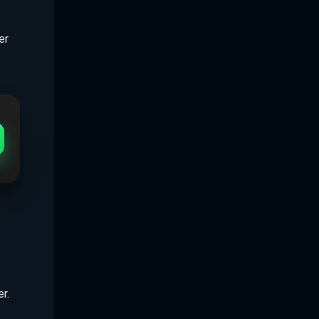
t
er
r.