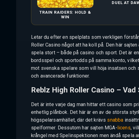
DUEL AT DA
TRAIN RAIDERS: HOLD &
WIN
Letar du efter en spelplats som verkligen förstår 
Roller Casino något att ha koll på. Den här sajte
spela stort – både på casino och sport. Det är e
bordsspel och sportodds på samma konto, vilket sp
mot svenska spelare som vill höja insatsen och 
och avancerade funktioner.
Reblz High Roller Casino – Vad
Det är inte varje dag man hittar ett casino som pr
enhetlig plånbok. Det här är en av de största st
högspelarsamhället, där det krävs
snabba
insättn
spelformer. Dessutom har sajten MGA-
licens
, vi
krångel med Spelinspektionen men ändå spela an