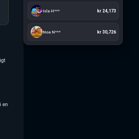
kr 21,779
Alex L***
kr 24,173
Isla H***
igt
i en