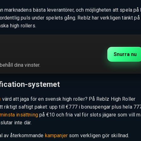
ån marknadens bästa leverantörer, och möjligheten att spela på 
rdentlig puls under spelets gång. Reblz har verkligen tänkt på 
ska high rollers.
Snurra nu
behåll dina vinster.
fication-systemet
s
värd att jaga för en svensk high roller? På Reblz High Roller
 riktigt saftigt paket: upp till €777 i bonuspengar plus hela 77
minsta insättning
på €10 och fria val för slots jägare som vill 
lutar inte där.
nal av återkommande
kampanjer
som verkligen gör skillnad.