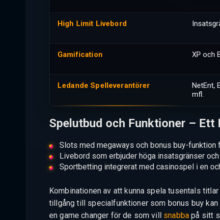
High Limit Livebord
Insatsgr
Gamification
XP och 
Ledande Spelleverantörer
NetEnt, 
mfl.
Spelutbud och Funktioner – Ett
Slots med megaways och bonus buy-funktion fö
Livebord som erbjuder höga insatsgränser och
Sportbetting integrerat med casinospel i en 
Kombinationen av att kunna spela tusentals titlar
tillgång till specialfunktioner som bonus buy kan d
en game changer för de som vill
snabba
på sitt 