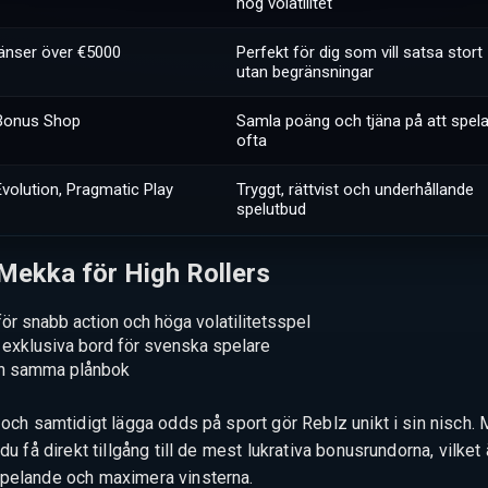
hög volatilitet
änser över €5000
Perfekt för dig som vill satsa stort
utan begränsningar
Bonus Shop
Samla poäng och tjäna på att spel
ofta
Evolution, Pragmatic Play
Tryggt, rättvist och underhållande
spelutbud
 Mekka för High Rollers
r snabb action och höga volatilitetsspel
 exklusiva bord för svenska spelare
och samma plånbok
 och samtidigt lägga odds på sport gör Reblz unikt i sin nisch.
u få direkt tillgång till de mest lukrativa bonusrundorna, vilket 
spelande och maximera vinsterna.