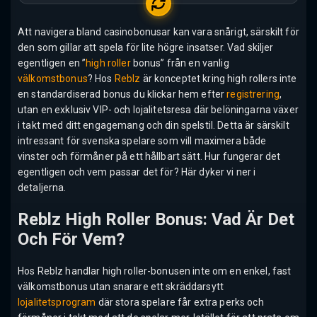
Att navigera bland casinobonusar kan vara snårigt, särskilt för
den som gillar att spela för lite högre insatser. Vad skiljer
egentligen en ”
high roller
bonus” från en vanlig
välkomstbonus
? Hos
Reblz
är konceptet kring high rollers inte
en standardiserad bonus du klickar hem efter
registrering
,
utan en exklusiv VIP- och lojalitetsresa där belöningarna växer
i takt med ditt engagemang och din spelstil. Detta är särskilt
intressant för svenska spelare som vill maximera både
vinster och förmåner på ett hållbart sätt. Hur fungerar det
egentligen och vem passar det för? Här dyker vi ner i
detaljerna.
Reblz High Roller Bonus: Vad Är Det
Och För Vem?
Hos Reblz handlar high roller-bonusen inte om en enkel, fast
välkomstbonus utan snarare ett skräddarsytt
lojalitetsprogram
där stora spelare får extra perks och