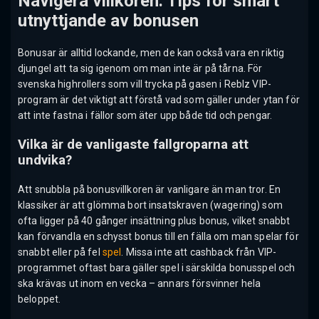
Navigera villkoren: Tips för smart
utnyttjande av bonusen
Bonusar är alltid lockande, men de kan också vara en riktig
djungel att ta sig igenom om man inte är på tårna. För
svenska highrollers som vill trycka på gasen i Reblz VIP-
program är det viktigt att förstå vad som gäller under ytan för
att inte fastna i fällor som äter upp både tid och pengar.
Vilka är de vanligaste fallgroparna att
undvika?
Att snubbla på bonusvillkoren är vanligare än man tror. En
klassiker är att glömma bort insatskraven (wagering) som
ofta ligger på 40 gånger insättning plus bonus, vilket snabbt
kan förvandla en schysst bonus till en fälla om man spelar för
snabbt eller på fel
spel
. Missa inte att cashback från VIP-
programmet oftast bara gäller spel i särskilda bonusspel och
ska krävas ut inom en vecka – annars försvinner hela
beloppet.