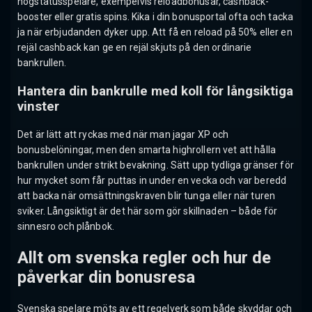
högstatusspelare, exempelvis reloadbonusar, cashback-
booster eller gratis spins. Kika i din bonusportal ofta och tacka
ja när erbjudanden dyker upp. Att få en reload på 50% eller en
rejäl cashback kan ge en rejäl skjuts på den ordinarie
bankrullen.
Hantera din bankrulle med koll för långsiktiga
vinster
Det är lätt att ryckas med när man jagar XP och
bonusbelöningar, men den smarta highrollern vet att hålla
bankrullen under strikt bevakning. Sätt upp tydliga gränser för
hur mycket som får puttas in under en vecka och var beredd
att backa när omsättningskraven blir tunga eller när turen
sviker. Långsiktigt är det här som gör skillnaden – både för
sinnesro och plånbok.
Allt om svenska regler och hur de
påverkar din bonusresa
Svenska spelare möts av ett regelverk som både skyddar och