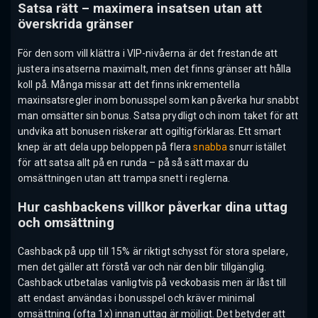
Satsa rätt – maximera insatsen utan att
överskrida gränser
För den som vill klättra i VIP-nivåerna är det frestande att
justera insatserna maximalt, men det finns gränser att hålla
koll på. Många missar att det finns inkrementella
maxinsatsregler inom bonusspel som kan påverka hur snabbt
man omsätter sin bonus. Satsa prydligt och inom taket för att
undvika att bonusen riskerar att ogiltigförklaras. Ett smart
knep är att dela upp beloppen på flera
snabba
snurr istället
för att satsa allt på en runda – på så sätt maxar du
omsättningen utan att trampa snett i reglerna.
Hur cashbackens villkor påverkar dina uttag
och omsättning
Cashback på upp till 15% är riktigt schysst för stora spelare,
men det gäller att förstå var och när den blir tillgänglig.
Cashback utbetalas vanligtvis på veckobasis men är låst till
att endast användas i bonusspel och kräver minimal
omsättning (ofta 1x) innan uttag är möjligt. Det betyder att