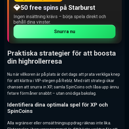
💎
50 free spins på Starburst
Ingen insättning krävs – börja spela direkt och
behåll dina vinster.
Snurra nu
Praktiska strategier för att boosta
din highrollerresa
Nu när villkoren är på plats är det dags att prata verkliga knep
för att klättra i VIP-stegen på Reblz. Med rätt strategi ökar
chansen att snurra in XP, samla SpinCoins och låsa upp ännu
fetare förmåner snabbt – utan onödiga bakslag.
Identifiera dina optimala spel för XP och
SpinCoins
Alla wgränser eller omsättningsuppdrag räknas inte lika.