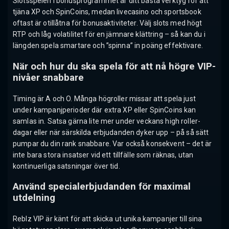
Slotsspelen i bonusprogrammet är ditt bästa verktyg för att
tjäna XP och SpinCoins, medan livecasino och sportsbook
oftast är otillåtna för bonusaktiviteter. Välj slots med högt
RTP och låg volatilitet för en jämnare klättring – så kan du i
längden spela smartare och ”spinna” in poäng effektivare.
När och hur du ska spela för att nå högre VIP-
nivåer snabbare
Timing är A och O. Många högroller missar att spela just
under kampanjperioder där extra XP eller SpinCoins kan
samlas in. Satsa gärna lite mer under veckans high roller-
dagar eller när särskilda erbjudanden dyker upp – på så sätt
pumpar du din rank snabbare. Var också konsekvent – det är
inte bara stora insatser vid ett tillfälle som räknas, utan
kontinuerliga satsningar över tid.
Använd specialerbjudanden för maximal
utdelning
Reblz VIP är känt för att skicka ut unika kampanjer till sina