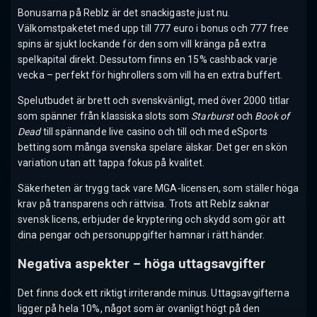
Bonusarna på Reblz är det snackigaste just nu.
Välkomstpaketet med upp till 777 euro i bonus och 777 free
spins är sjukt lockande för den som vill kränga på extra
spelkapital direkt. Dessutom finns en 15% cashback varje
vecka – perfekt för highrollers som vill ha en extra buffert.
Spelutbudet är brett och svenskvänligt, med över 2000 titlar
som spänner från klassiska slots som
Starburst
och
Book of
Dead
till spännande live casino och till och med eSports
betting som många svenska spelare älskar. Det ger en skön
variation utan att tappa fokus på kvalitet.
Säkerheten är trygg tack vare MGA-licensen, som ställer höga
krav på transparens och rättvisa. Trots att Reblz saknar
svensk licens, erbjuder de kryptering och skydd som gör att
dina pengar och personuppgifter hamnar i rätt händer.
Negativa aspekter – höga uttagsavgifter
Det finns dock ett riktigt irriterande minus. Uttagsavgifterna
ligger på hela 10%, något som är ovanligt högt på den