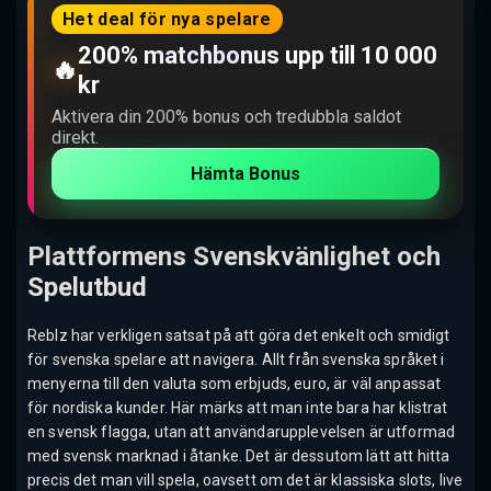
Het deal för nya spelare
200% matchbonus upp till 10 000
🔥
kr
Aktivera din 200% bonus och tredubbla saldot
direkt.
Hämta Bonus
Plattformens Svenskvänlighet och
Spelutbud
Reblz har verkligen satsat på att göra det enkelt och smidigt
för svenska spelare att navigera. Allt från svenska språket i
menyerna till den valuta som erbjuds, euro, är väl anpassat
för nordiska kunder. Här märks att man inte bara har klistrat
en svensk flagga, utan att användarupplevelsen är utformad
med svensk marknad i åtanke. Det är dessutom lätt att hitta
precis det man vill spela, oavsett om det är klassiska slots, live