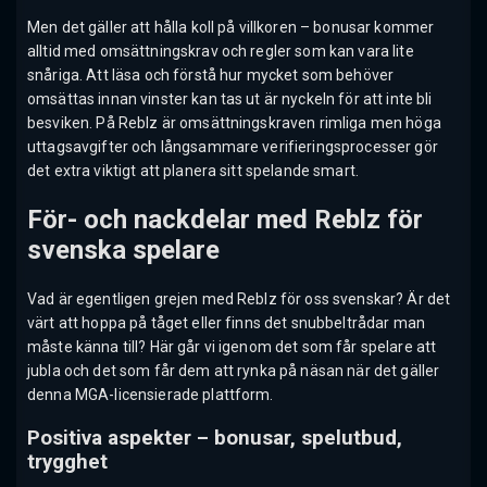
Men det gäller att hålla koll på villkoren – bonusar kommer
alltid med omsättningskrav och regler som kan vara lite
snåriga. Att läsa och förstå hur mycket som behöver
omsättas innan vinster kan tas ut är nyckeln för att inte bli
besviken. På Reblz är omsättningskraven rimliga men höga
uttagsavgifter och långsammare verifieringsprocesser gör
det extra viktigt att planera sitt spelande smart.
För- och nackdelar med Reblz för
svenska spelare
Vad är egentligen grejen med Reblz för oss svenskar? Är det
värt att hoppa på tåget eller finns det snubbeltrådar man
måste känna till? Här går vi igenom det som får spelare att
jubla och det som får dem att rynka på näsan när det gäller
denna MGA-licensierade plattform.
Positiva aspekter – bonusar, spelutbud,
trygghet