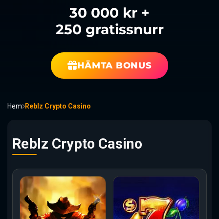
30 000 kr +
250 gratissnurr
HÄMTA BONUS
Hem
Reblz Crypto Casino
Reblz Crypto Casino