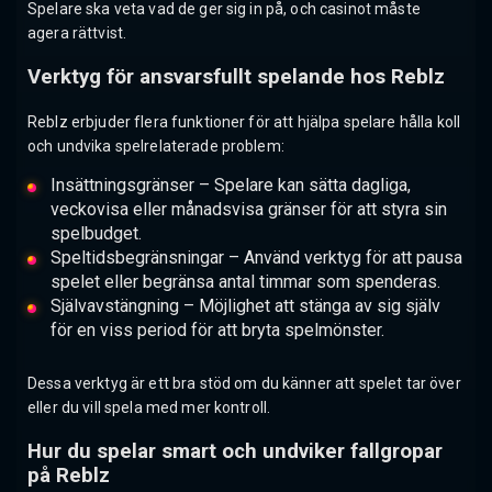
Spelare ska veta vad de ger sig in på, och casinot måste
agera rättvist.
Verktyg för ansvarsfullt spelande hos Reblz
Reblz erbjuder flera funktioner för att hjälpa spelare hålla koll
och undvika spelrelaterade problem:
Insättningsgränser – Spelare kan sätta dagliga,
veckovisa eller månadsvisa gränser för att styra sin
spelbudget.
Speltidsbegränsningar – Använd verktyg för att pausa
spelet eller begränsa antal timmar som spenderas.
Självavstängning – Möjlighet att stänga av sig själv
för en viss period för att bryta spelmönster.
Dessa verktyg är ett bra stöd om du känner att spelet tar över
eller du vill spela med mer kontroll.
Hur du spelar smart och undviker fallgropar
på Reblz