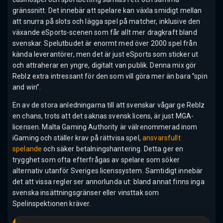
gränssnitt. Det innebär att spelare kan växla smidigt mellan
att snurra på slots och lägga spel på matcher, inklusive den
växande eSports-scenen som får allt mer dragkraft bland
svenskar. Spelutbudet är enormt med över 2000 spel från
kända leverantörer, men det är just eSports som sticker ut
och attraherar en yngre, digitalt van publik. Denna mix gör
Reblz extra intressant för den som vill göra mer än bara ”spin
and win”.
En av de stora anledningarna till att svenskar vågar ge Reblz
en chans, trots att det saknas svensk licens, är just MGA-
licensen. Malta Gaming Authority är välrenommerad inom
iGaming och ställer krav på rättvisa spel,
ansvarsfullt
spelande
och säker betalningshantering. Detta ger en
trygghet som ofta efterfrågas av spelare som söker
alternativ utanför Sveriges licenssystem. Samtidigt innebär
det att vissa regler ser annorlunda ut: bland annat finns inga
svenska insättningsgränser eller vinsttak som
Spelinspektionen kräver.