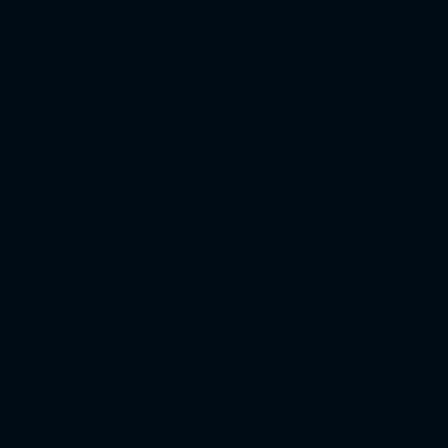
Support
support@reblzcasino-online.com