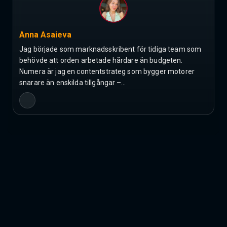
Anna Asaieva
Jag började som marknadsskribent för tidiga team som
behövde att orden arbetade hårdare än budgeten.
Numera är jag en contentstrateg som bygger motorer
snarare än enskilda tillgångar –…